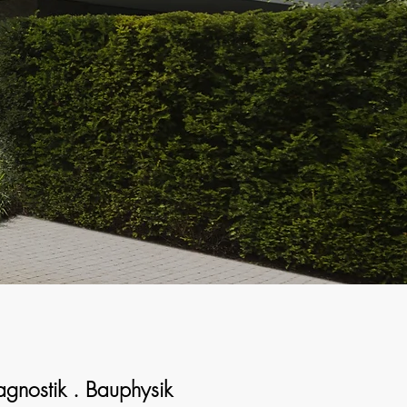
e.
gnostik . Bauphysik