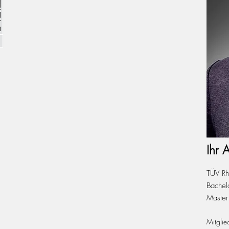
n
Ihr 
en
ein . Beton
TÜV Rhe
r
Bachel
Master
Mitgli