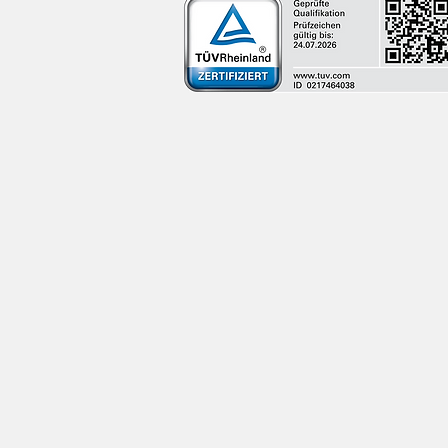
Schadensanalyse . Gutachte
Beratung im Bauwesen
Schäden an Gebäuden
Feuchte- und Schimmelschäd
Schäden an Fliesen . Naturst
Schadstoffe in Gebäuden . Labo
Raumklima Messung