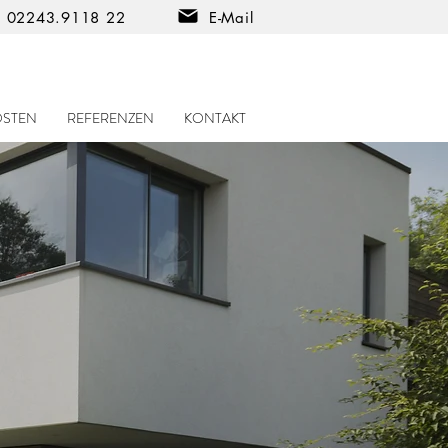
02243.9118 22
E-Mail
OSTEN
REFERENZEN
KONTAKT
rtner