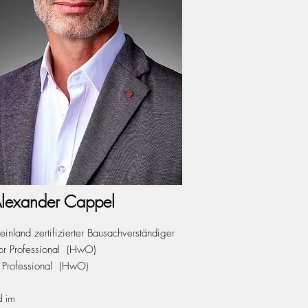
Alexander Cappel
inland zertifizierter Bausachverständiger
or Professional (HwO)
 Professional (HwO)
ed
im