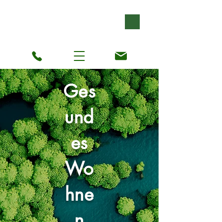
Ges
und
es
Wo
hne
n