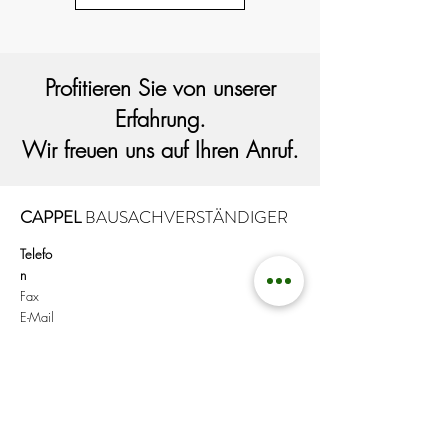
Profitieren Sie von unserer
Erfahrung.
Wir freuen uns auf Ihren Anruf.
CAPPEL
BAUSACHVERSTÄNDIGER
Telefo
n
Fax
E-Mail
02243 . 9118 22
02243 . 9118 23
info@cappel-bsv.de
Köln
I
Bonn